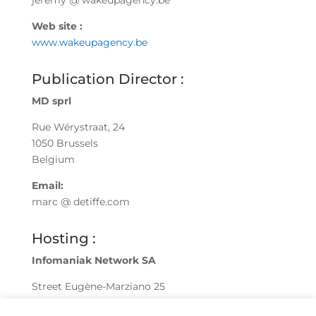
jeremy @ wakeupagency.be
Web site :
www.wakeupagency.be
Publication Director :
MD sprl
Rue Wérystraat, 24
1050 Brussels
Belgium
Email:
marc @ detiffe.com
Hosting :
Infomaniak Network SA
Street Eugène-Marziano 25
1227 Genève – Suisse